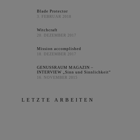
Blade Protector
3. FEBRUAR 2018
Witchcraft
20. DEZEMBER 2017
Mission accomplished
18. DEZEMBER 2017
GENUSSRAUM MAGAZIN –
INTERVIEW „Sinn und Sinnlichkeit“
16. NOVEMBER 2015
LETZTE ARBEITEN