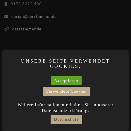
0171 8222 400
design@derstemmer.de
derstemmer.de
WERKSTATT
UNSERE SEITE VERWENDET
COOKIES.
Pschorrgasse 6a · 82239 Alling
0171 8222 400
Akzeptieren
Verwendete Cookies
design@derstemmer.de
Weitere Informationen erhalten Sie in unserer
derstemmer.de
Datenschutzerklärung.
Datenschutz