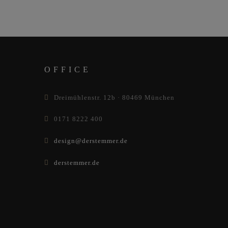
OFFICE
Dreimühlenstr. 12b · 80469 München
0171 8222 400
design@derstemmer.de
derstemmer.de