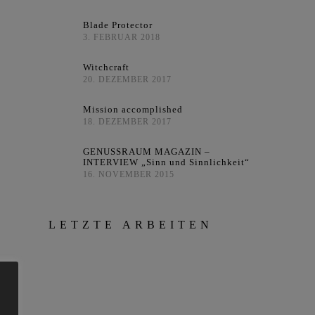
Blade Protector
3. FEBRUAR 2018
Witchcraft
20. DEZEMBER 2017
Mission accomplished
18. DEZEMBER 2017
GENUSSRAUM MAGAZIN –
INTERVIEW „Sinn und Sinnlichkeit“
16. NOVEMBER 2015
LETZTE ARBEITEN