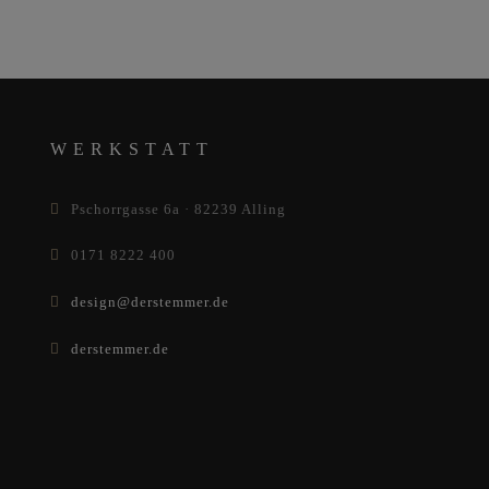
WERKSTATT
Pschorrgasse 6a · 82239 Alling
0171 8222 400
design@derstemmer.de
derstemmer.de