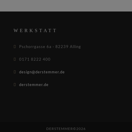
WERKSTATT
Pschorrgasse 6a · 82239 Alling
0171 8222 400
design@derstemmer.de
derstemmer.de
DERSTEMMER©2026