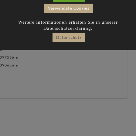
ISHED
Verwendete Cookies
Weitere Informationen erhalten Sie in unserer
Datenschutzerklärung.
hed. Made some guys happy!! These are the renderings of
Datenschutz
sided. It divides a big space into two areas. The one is the
e.
097536_n
390656_n