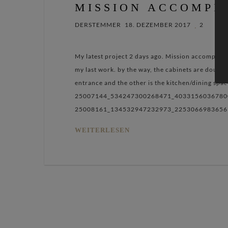
MISSION ACCOMPL
DERSTEMMER
18. DEZEMBER 2017
2
My latest project 2 days ago. Mission accomplis
my last work. by the way, the cabinets are double-
entrance and the other is the kitchen/dining spac
25007144_534247300268471_4033156036780
25008161_134532947232973_2253066983656
WEITERLESEN