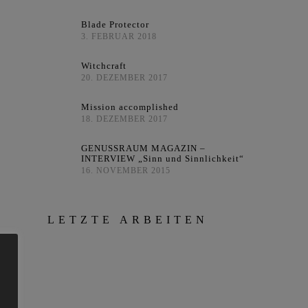
Blade Protector
3. FEBRUAR 2018
Witchcraft
20. DEZEMBER 2017
Mission accomplished
18. DEZEMBER 2017
GENUSSRAUM MAGAZIN –
INTERVIEW „Sinn und Sinnlichkeit“
16. NOVEMBER 2015
LETZTE ARBEITEN