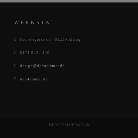
WERKSTATT
Pschorrgasse 6a · 82239 Alling
0171 8222 400
design@derstemmer.de
derstemmer.de
DERSTEMMER©2026