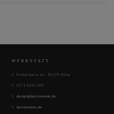
WERKSTATT
Pschorrgasse 6a · 82239 Alling
0171 8222 400
design@derstemmer.de
derstemmer.de