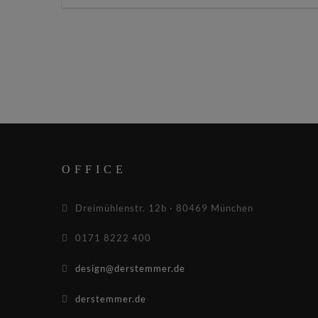
OFFICE
Dreimühlenstr. 12b · 80469 München
0171 8222 400
design@derstemmer.de
derstemmer.de