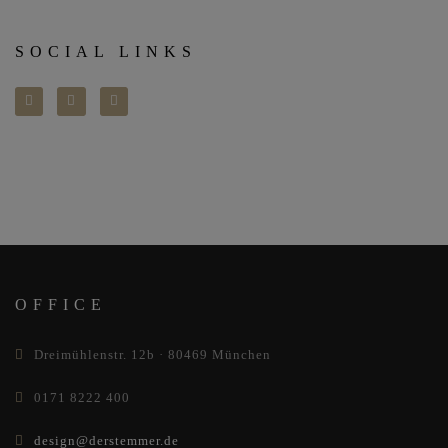
SOCIAL LINKS
OFFICE
Dreimühlenstr. 12b · 80469 München
0171 8222 400
design@derstemmer.de