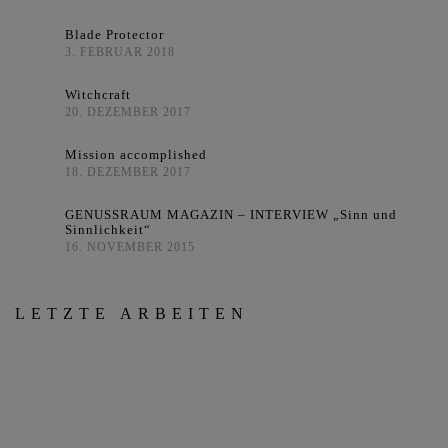
Blade Protector
3. FEBRUAR 2018
Witchcraft
20. DEZEMBER 2017
Mission accomplished
18. DEZEMBER 2017
GENUSSRAUM MAGAZIN – INTERVIEW „Sinn und
Sinnlichkeit“
16. NOVEMBER 2015
LETZTE ARBEITEN