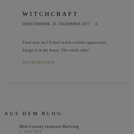
WITCHCRAFT
DERSTEMMER
20. DEZEMBER 2017
6
From now on I’ll have witch-crafted cappuccinos.
Strega is in the house. The witch rules!
WEITERLESEN
AUS DEM BLOG
Mid-Century inspired Shelving
2. MAI 2018