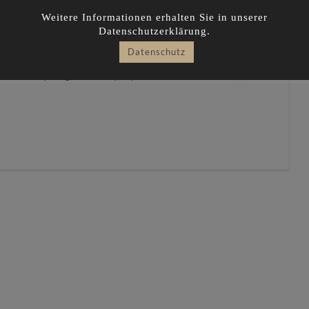
TES
Weitere Informationen erhalten Sie in unserer
Datenschutzerklärung.
Datenschutz
ates. Everything was mostly improvised. I liked this little,