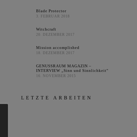
Blade Protector
3. FEBRUAR 2018
Witchcraft
20. DEZEMBER 2017
Mission accomplished
18. DEZEMBER 2017
GENUSSRAUM MAGAZIN –
INTERVIEW „Sinn und Sinnlichkeit“
16. NOVEMBER 2015
LETZTE ARBEITEN