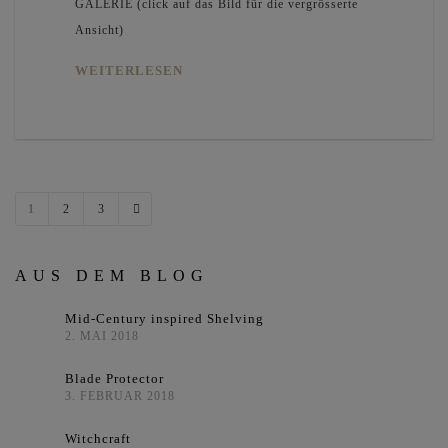
GALERIE (click auf das Bild für die vergrösserte
Ansicht)
WEITERLESEN
1
2
3
AUS DEM BLOG
Mid-Century inspired Shelving
2. MAI 2018
Blade Protector
3. FEBRUAR 2018
Witchcraft