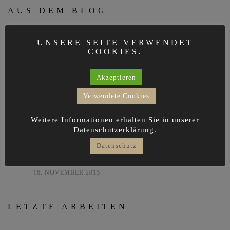
AUS DEM BLOG
Mid-Century inspired Shelving
2. MAI 2018
UNSERE SEITE VERWENDET
COOKIES.
Blade Protector
3. FEBRUAR 2018
Akzeptieren
Witchcraft
Verwendete Cookies
20. DEZEMBER 2017
Weitere Informationen erhalten Sie in unserer
Mission accomplished
Datenschutzerklärung.
18. DEZEMBER 2017
Datenschutz
GENUSSRAUM MAGAZIN – INTERVIEW „Sinn und
Sinnlichkeit“
16. NOVEMBER 2015
LETZTE ARBEITEN